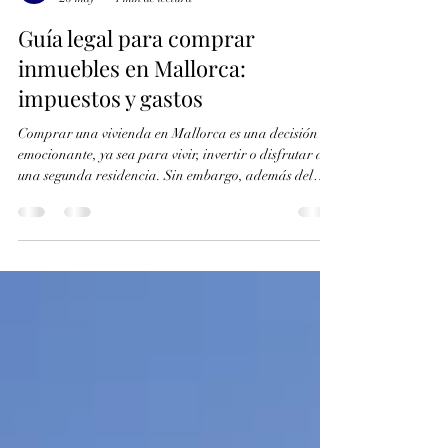
InMallorca Inmobiliaria
26 may
4 min de lectura
Guía legal para comprar
inmuebles en Mallorca:
impuestos y gastos
Comprar una vivienda en Mallorca es una decisión
emocionante, ya sea para vivir, invertir o disfrutar de
una segunda residencia. Sin embargo, además del
precio de compra, existen impuestos, gastos y trámites
legales que conviene conocer antes de cerrar cualquier
operación. En esta guía legal para comprar
inmuebles en Mallorca te explicamos de forma clara
cuáles son los principales impuestos y gastos asociados
a la compra de una propiedad, tanto si eres residente
como comprado