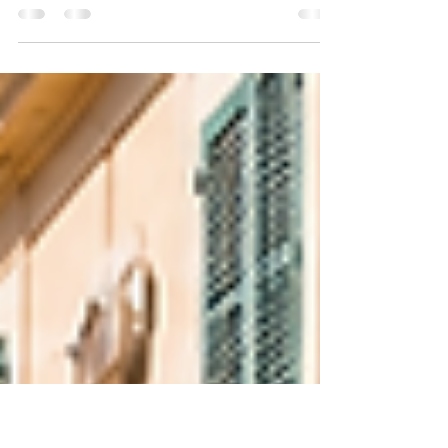
Comprar una finca rústica en Mallorca es el sueño de
muchas personas que buscan tranquilidad,
privacidad y conexión con la naturaleza. Ya sea para
vivir todo el año, disfrutar de una segunda residencia
o realizar una inversión inmobiliaria, las fincas
rústicas ofrecen un estilo de vida único en la isla. Sin
embargo, este tipo de propiedades tienen
características legales, urbanísticas y técnicas muy
diferentes a las viviendas urbanas. Por eso, antes de
tomar una decisión, es